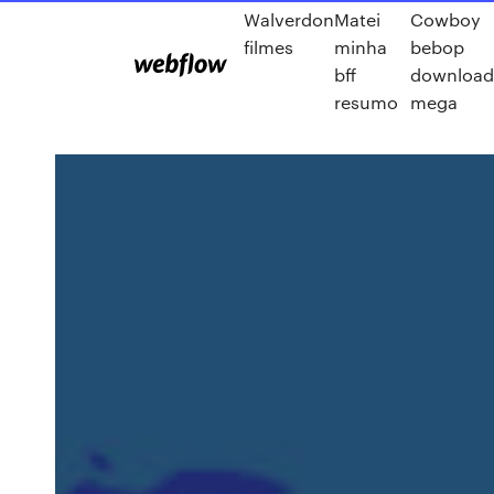
Walverdon
Matei
Cowboy
filmes
minha
bebop
bff
download
resumo
mega